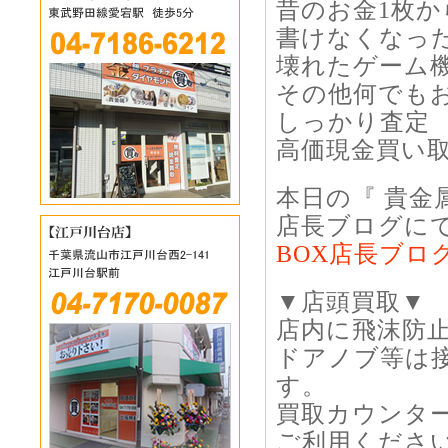
昔のお金1枚か
書けなくなっ
壊れたゲーム機
その他何でも
しっかり査定
高価現金買い
本日の『 貴金
店長ブログに
BOX店長ブロ
▼店頭買取▼
店内に飛沫防
ドアノブ等は
す。
買取カウンタ
ご利用くださ