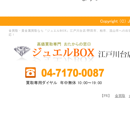
金買取・貴金属買取なら『ジュエルBOX』江戸川台店/野田市、柏市、流山市への出
応！
【PR】
金買取