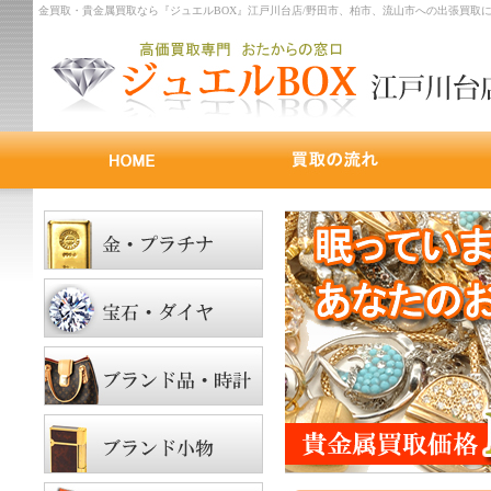
金買取・貴金属買取なら『ジュエルBOX』江戸川台店/野田市、柏市、流山市への出張買取