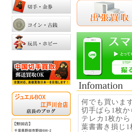
何でも買いま
切手ばら1枚か
テレカ1枚から
葉書書き損じ1